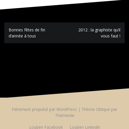
Navigation
Bonnes fêtes de fin
2012 : la graphiste qu’il
de
d’année à tous
vous faut !
l’article
Les commentaires sont fermés.
Fièrement propulsé par WordPress
|
Thème
Oblique
par
Themeisle
Louben Facebook
Louben Linkedin