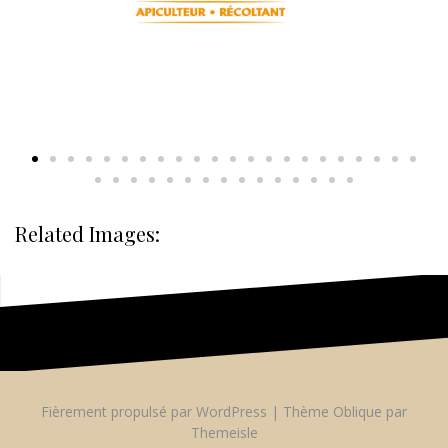
Related Images:
Fièrement propulsé par WordPress
|
Thème
Oblique
par
Themeisle