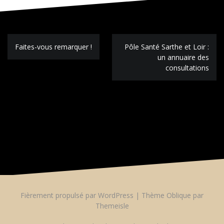
Navigation
Faites-vous remarquer !
Pôle Santé Sarthe et Loir :
de
un annuaire des
l’article
consultations
Les commentaires sont fermés.
Fièrement propulsé par WordPress
|
Thème
Oblique
par
Themeisle