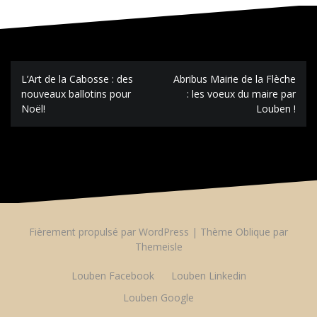
Navigation
L’Art de la Cabosse : des
Abribus Mairie de la Flèche
de
nouveaux ballotins pour
: les voeux du maire par
l’article
Noël!
Louben !
Fièrement propulsé par WordPress
|
Thème
Oblique
par
Themeisle
Louben Facebook
Louben Linkedin
Louben Google