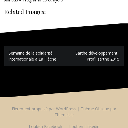
Related Images:
Navigation
Semaine de la solidarité
Sarthe développement :
de
internationale à La Flèche
Profil sarthe 2015
l’article
Fièrement propulsé par WordPress
|
Thème
Oblique
par
Themeisle
Louben Facebook
Louben Linkedin