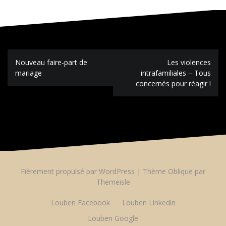
Navigation
Nouveau faire-part de
Les violences
de
mariage
intrafamiliales – Tous
l’article
concernés pour réagir !
Fièrement propulsé par WordPress
|
Thème
Oblique
par
Themeisle
Louben Facebook
Louben Linkedin
Louben Google