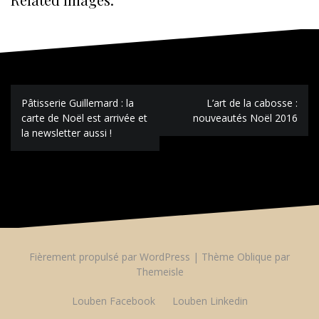
Navigation
Pâtisserie Guillemard : la
L’art de la cabosse :
de
carte de Noël est arrivée et
nouveautés Noël 2016
l’article
la newsletter aussi !
Fièrement propulsé par WordPress
|
Thème
Oblique
par
Themeisle
Louben Facebook
Louben Linkedin