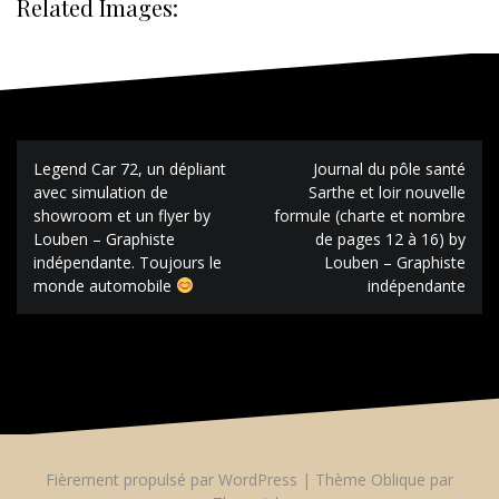
Related Images:
Navigation
Legend Car 72, un dépliant
Journal du pôle santé
de
avec simulation de
Sarthe et loir nouvelle
l’article
showroom et un flyer by
formule (charte et nombre
Louben – Graphiste
de pages 12 à 16) by
indépendante. Toujours le
Louben – Graphiste
monde automobile
indépendante
Fièrement propulsé par WordPress
|
Thème
Oblique
par