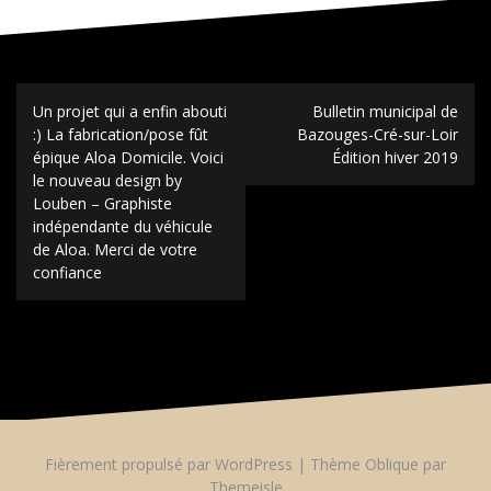
Navigation
Un projet qui a enfin abouti
Bulletin municipal de
de
:) La fabrication/pose fût
Bazouges-Cré-sur-Loir
l’article
épique Aloa Domicile. Voici
Édition hiver 2019
le nouveau design by
Louben – Graphiste
indépendante du véhicule
de Aloa. Merci de votre
confiance
Fièrement propulsé par WordPress
|
Thème
Oblique
par
Themeisle