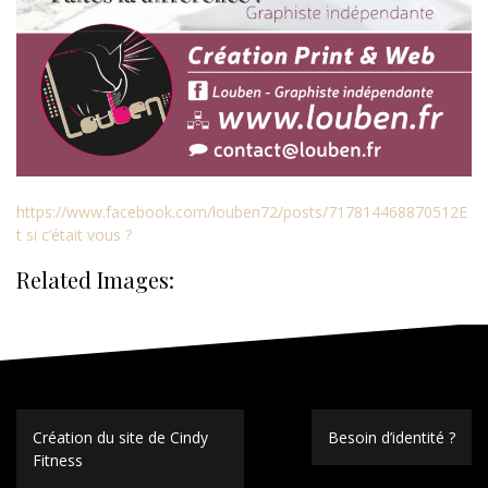
https://www.facebook.com/louben72/posts/717814468870512E
t si c’était vous ?
Related Images:
Navigation
Création du site de Cindy
Besoin d’identité ?
de
Fitness
l’article