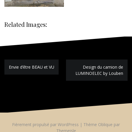
Related Images:
Navigation
Envie d’être BEAU et VU
Design du camion de
de
LUMINOELEC by Louben
l’article
Fièrement propulsé par WordPress
|
Thème
Oblique
par
Themeisle